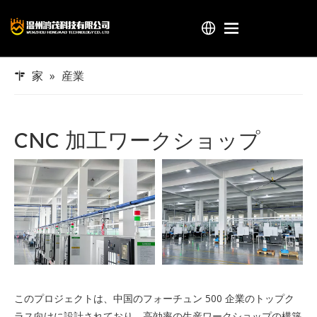
家
家
»
産業
製品
産業
CNC 加工ワークショップ
ホンマオについて
サービス
ブログ
接触
このプロジェクトは、中国のフォーチュン 500 企業のトップク
ラス向けに設計されており、高効率の生産ワークショップの構築