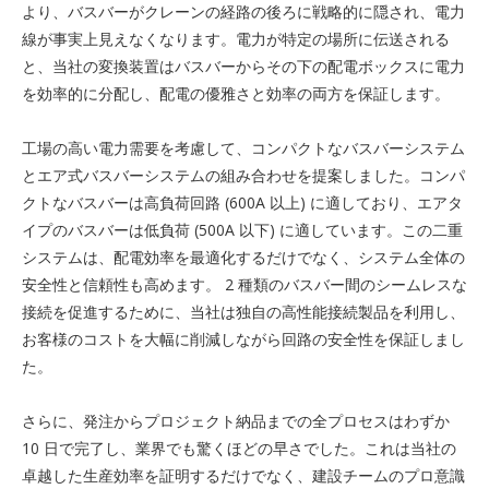
より、バスバーがクレーンの経路の後ろに戦略的に隠され、電力
線が事実上見えなくなります。電力が特定の場所に伝送される
と、当社の変換装置はバスバーからその下の配電ボックスに電力
を効率的に分配し、配電の優雅さと効率の両方を保証します。
工場の高い電力需要を考慮して、コンパクトなバスバーシステム
とエア式バスバーシステムの組み合わせを提案しました。コンパ
クトなバスバーは高負荷回路 (600A 以上) に適しており、エアタ
イプのバスバーは低負荷 (500A 以下) に適しています。この二重
システムは、配電効率を最適化するだけでなく、システム全体の
安全性と信頼性も高めます。 2 種類のバスバー間のシームレスな
接続を促進するために、当社は独自の高性能接続製品を利用し、
お客様のコストを大幅に削減しながら回路の安全性を保証しまし
た。
さらに、発注からプロジェクト納品までの全プロセスはわずか
10 日で完了し、業界でも驚くほどの早さでした。これは当社の
卓越した生産効率を証明するだけでなく、建設チームのプロ意識