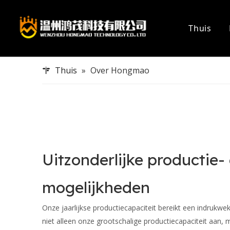
Thuis
Busbar-systemen
Mogelijkheden
Datacente
Certificeri
Thuis
»
Over Hongmao
Verlichting busbar
Accessoir
Stroomrail
Busstekk
Compacte busbaan
Datacent
Accessoires voor elektrische installatie
Busstekker
Uitzonderlijke productie
mogelijkheden
Onze jaarlijkse productiecapaciteit bereikt een indrukw
niet alleen onze grootschalige productiecapaciteit aan,