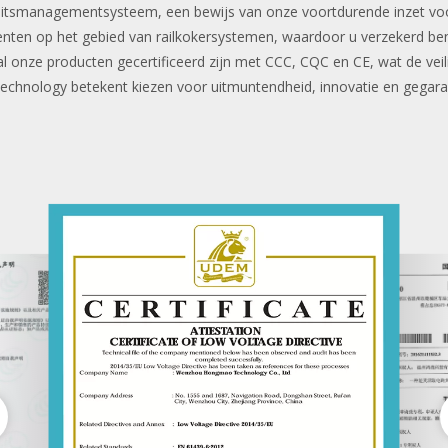
iteitsmanagementsysteem, een bewijs van onze voortdurende inzet voor 
enten op het gebied van railkokersystemen, waardoor u verzekerd b
 al onze producten gecertificeerd zijn met CCC, CQC en CE, wat de vei
hnology betekent kiezen voor uitmuntendheid, innovatie en gegaran