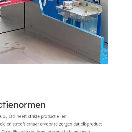
ctienormen
 Ltd. heeft strikte productie- en
ld en streeft ernaar ervoor te zorgen dat elk product
t. Onze filosofie om hoge normen te handhaven