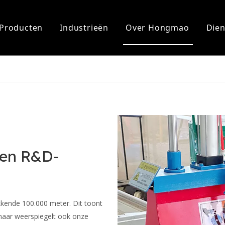
Producten
Industrieën
Over Hongmao
Dien
r kracht
ng
Oplader voor elektrische auto
Steun
es voor elektrische installatie
er
erbusbar
- en R&D-
ekkende 100.000 meter. Dit toont
 maar weerspiegelt ook onze